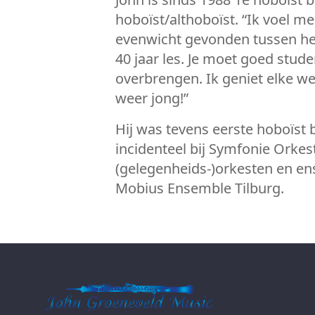
hoboïst/althoboïst. “Ik voel 
evenwicht gevonden tussen het
40 jaar les. Je moet goed stud
overbrengen. Ik geniet elke w
weer jong!”
Hij was tevens eerste hoboïst 
incidenteel bij Symfonie Orkes
(gelegenheids-)orkesten en ens
Mobius Ensemble Tilburg.