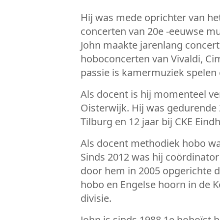
Hij was mede oprichter van het
concerten van 20e -eeuwse mu
John maakte jarenlang concertr
hoboconcerten van Vivaldi, Cima
passie is kamermuziek spelen 
Als docent is hij momenteel v
Oisterwijk. Hij was gedurende
Tilburg en 12 jaar bij CKE Eind
Als docent methodiek hobo was
Sinds 2012 was hij coördinator
door hem in 2005 opgerichte du
hobo en Engelse hoorn in de K
divisie.
John is sinds 1988 1e hoboïst