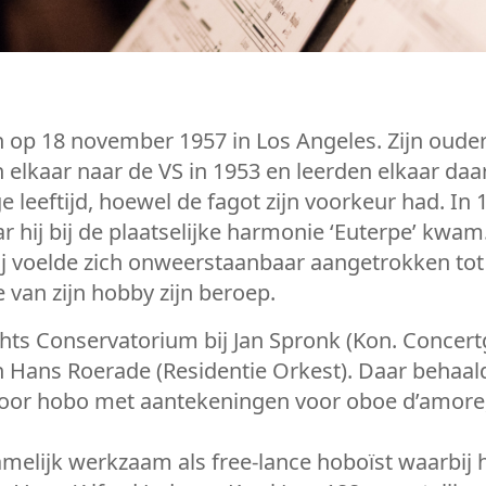
 op 18 november 1957 in Los Angeles. Zijn oude
elkaar naar de VS in 1953 en leerden elkaar daa
ige leeftijd, hoewel de fagot zijn voorkeur had. In
r hij bij de plaatselijke harmonie ‘Euterpe’ kwa
j voelde zich onweerstaanbaar aangetrokken tot 
van zijn hobby zijn beroep.
hts Conservatorium bij Jan Spronk (Kon. Concert
 Hans Roerade (Residentie Orkest). Daar behaalde
oor hobo met aantekeningen voor oboe d’amore,
amelijk werkzaam als free-lance hoboïst waarbij hi