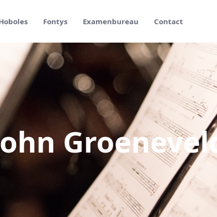
Hoboles
Fontys
Examenbureau
Contact
hn Groeneveld
John Groenevel