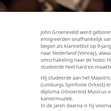
John Groeneveld werd geboren
emigreerden onafhankelijk van 
begon als klarinettist op 9-jar
naar Nederland (Venray), alwaa
omschakeling naar de hobo: hi
studeerde heel hard en maakte 
Hij studeerde aan het Maastric
(Limburgs Symfonie Orkest) en
diploma Uitvoerend Musicus v
kamermuziek.
In de jaren daarna is hij voorn