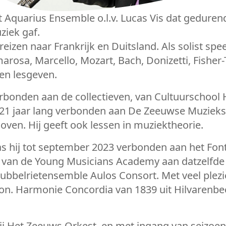
 Aquarius Ensemble o.l.v. Lucas Vis dat gedurend
ziek gaf.
eizen naar Frankrijk en Duitsland. Als solist spe
rosa, Marcello, Mozart, Bach, Donizetti, Fisher-T
en lesgeven.
erbonden aan de collectieven, van Cultuurschool 
 21 jaar lang verbonden aan De Zeeuwse Muzieksc
hoven. Hij geeft ook lessen in muziektheorie.
 hij tot september 2023 verbonden aan het Font
 van de Young Musicians Academy aan datzelfde in
bbelrietensemble Aulos Consort. Met veel plezie
on. Harmonie Concordia van 1839 uit Hilvarenbe
 bij Het Zeeuws Orkest, en met ingang van seizoe